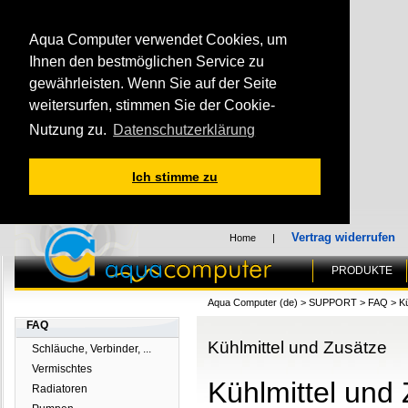
Aqua Computer verwendet Cookies, um
Ihnen den bestmöglichen Service zu
gewährleisten. Wenn Sie auf der Seite
weitersurfen, stimmen Sie der Cookie-
Nutzung zu.
Datenschutzerklärung
Ich stimme zu
Vertrag widerrufen
Home
|
PRODUKTE
Aqua Computer (de)
>
SUPPORT
>
FAQ
>
Kü
FAQ
Kühlmittel und Zusätze
Schläuche, Verbinder, ...
Vermischtes
Kühlmittel und
Radiatoren