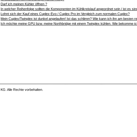
Darf ich meinen Kühler öffnen ?
In welcher Reihenfolge sollten die Komponenten im Kühlkreislauf angeordnet sein / ist es sin
Lohnt sich der Kauf eines Cuplex-Evo / Cuplex Pro im Vergleich zum normalen Cuplex?
Mein Cuplex/Twinplex ist dunkel angelaufen! Ist das schlimm? Wie kann ich ihn am besten r
Ich möchte meine GPU bzw. meine Northbridge mit einem Twinplex kühlen. Wie bekomme ich
G. Alle Rechte vorbehalten.