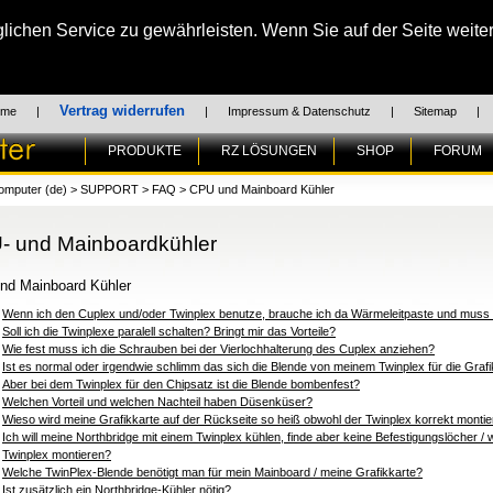
chen Service zu gewährleisten. Wenn Sie auf der Seite weiter
Vertrag widerrufen
ome
|
|
Impressum & Datenschutz
|
Sitemap
|
PRODUKTE
RZ LÖSUNGEN
SHOP
FORUM
omputer (de)
>
SUPPORT
>
FAQ
>
CPU und Mainboard Kühler
- und Mainboardkühler
nd Mainboard Kühler
Wenn ich den Cuplex und/oder Twinplex benutze, brauche ich da Wärmeleitpaste und muss es u
Soll ich die Twinplexe paralell schalten? Bringt mir das Vorteile?
Wie fest muss ich die Schrauben bei der Vierlochhalterung des Cuplex anziehen?
Ist es normal oder irgendwie schlimm das sich die Blende von meinem Twinplex für die Graf
Aber bei dem Twinplex für den Chipsatz ist die Blende bombenfest?
Welchen Vorteil und welchen Nachteil haben Düsenküser?
Wieso wird meine Grafikkarte auf der Rückseite so heiß obwohl der Twinplex korrekt montier
Ich will meine Northbridge mit einem Twinplex kühlen, finde aber keine Befestigungslöcher /
Twinplex montieren?
Welche TwinPlex-Blende benötigt man für mein Mainboard / meine Grafikkarte?
Ist zusätzlich ein Northbridge-Kühler nötig?