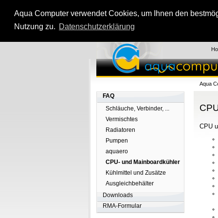
Aqua Computer verwendet Cookies, um Ihnen den bestmögli
Nutzung zu.
Datenschutzerklärung
H
Aqua C
FAQ
CPU
Schläuche, Verbinder, ...
Vermischtes
CPU u
Radiatoren
Pumpen
aquaero
CPU- und Mainboardkühler
Kühlmittel und Zusätze
Ausgleichbehälter
Downloads
RMA-Formular