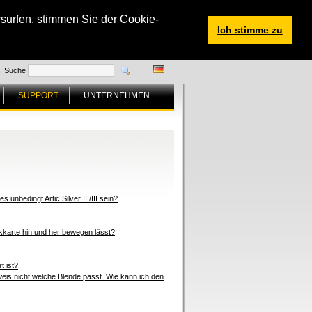
surfen, stimmen Sie der Cookie-
Ich stimme zu
Suche
SUPPORT
UNTERNEHMEN
nbedingt Artic Silver II /III sein?
ikkarte hin und her bewegen lässt?
t ist?
 weis nicht welche Blende passt. Wie kann ich den