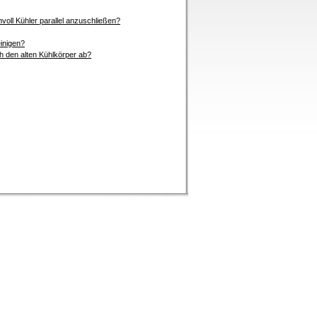
nvoll Kühler parallel anzuschließen?
einigen?
 den alten Kühlkörper ab?