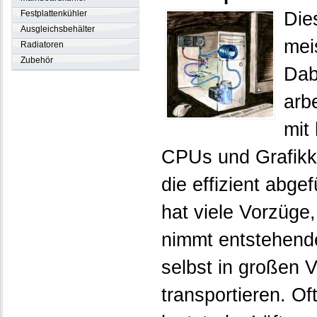
Die
Festplattenkühler
Ausgleichsbehälter
mei
Radiatoren
Zubehör
Dab
arb
mit
CPUs und Grafikk
die effizient abg
hat viele Vorzüge
nimmt entstehend
selbst in großen
transportieren. Of