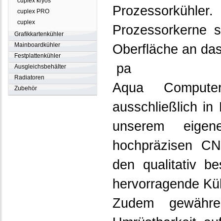
cuplex kryos
Prozessorkühl
cuplex PRO
cuplex
Prozessorkerne 
Grafikkartenkühler
Mainboardkühler
Oberfläche an da
Festplattenkühler
pa
Ausgleichsbehälter
Radiatoren
Aqua Compute
Zubehör
ausschließlich in
unserem eigen
hochpräzisen CN
den qualitativ b
hervorragende Kühl
Zudem gewähre