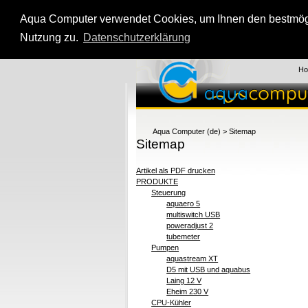
Aqua Computer verwendet Cookies, um Ihnen den bestmögli
Nutzung zu.
Datenschutzerklärung
H
Aqua Computer (de)
>
Sitemap
Sitemap
Artikel als PDF drucken
PRODUKTE
Steuerung
aquaero 5
multiswitch USB
poweradjust 2
tubemeter
Pumpen
aquastream XT
D5 mit USB und aquabus
Laing 12 V
Eheim 230 V
CPU-Kühler