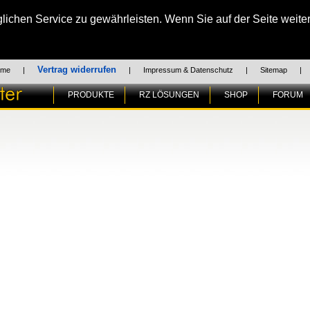
chen Service zu gewährleisten. Wenn Sie auf der Seite weiter
Vertrag widerrufen
ome
|
|
Impressum & Datenschutz
|
Sitemap
|
PRODUKTE
RZ LÖSUNGEN
SHOP
FORUM