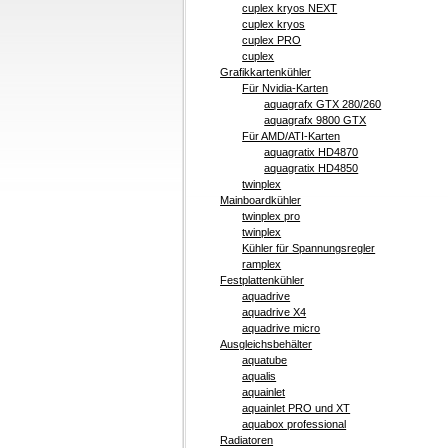
cuplex kryos NEXT
cuplex kryos
cuplex PRO
cuplex
Grafikkartenkühler
Für Nvidia-Karten
aquagrafx GTX 280/260
aquagrafx 9800 GTX
Für AMD/ATI-Karten
aquagratix HD4870
aquagratix HD4850
twinplex
Mainboardkühler
twinplex pro
twinplex
Kühler für Spannungsregler
ramplex
Festplattenkühler
aquadrive
aquadrive X4
aquadrive micro
Ausgleichsbehälter
aquatube
aqualis
aquainlet
aquainlet PRO und XT
aquabox professional
Radiatoren