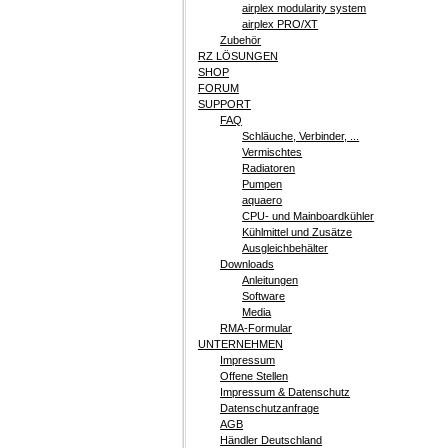
airplex modularity system
airplex PRO/XT
Zubehör
RZ LÖSUNGEN
SHOP
FORUM
SUPPORT
FAQ
Schläuche, Verbinder, ...
Vermischtes
Radiatoren
Pumpen
aquaero
CPU- und Mainboardkühler
Kühlmittel und Zusätze
Ausgleichbehälter
Downloads
Anleitungen
Software
Media
RMA-Formular
UNTERNEHMEN
Impressum
Offene Stellen
Impressum & Datenschutz
Datenschutzanfrage
AGB
Händler Deutschland