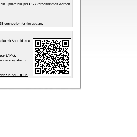
nn ein Update nur per USB vorgenommen werden.
SB connection for the update.
let mit Android eine
atei (APK).
e die Freigabe für
nden Sie bei GitHub.