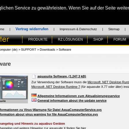
chen Service zu gewährleisten. Wenn Sie auf der Seite weiter
Vertrag widerrufen
ome
|
|
Impressum & Datenschutz
|
Sitemap
|
PRODUKTE
RZ LÖSUNGEN
SHOP
FORUM
omputer (de)
>
SUPPORT
>
Downloads
>
Software
ware
aquasuite Software, (1.247,3 kB)
Zur Verwendung der Software muss die
Microsoft .NET Desktop Runt
Microsoft .NET Desktop Runtime 7
(für aquasuite X.77 oder älter) instal
Allgemeine Informationen zum Aktualisierungsservice
General information about the update service
suite
nformationen zu Virus-Warnung für Datei AquaComputerService.sys
formation about virus warning for file AquaComputerService.sys
angelog und Hinweis zu aquabus Geräten
angelog und weitere Hinweise zur aquasuite X finden Sie
hier.