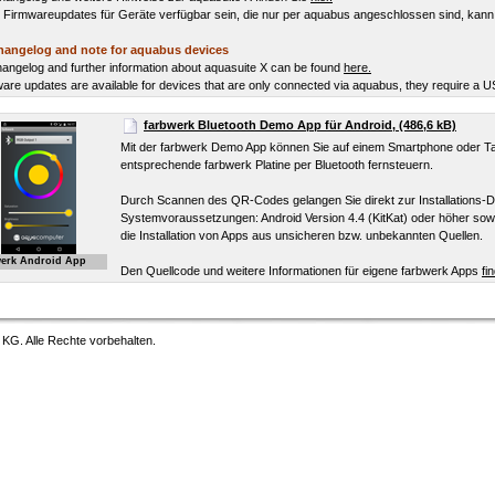
n Firmwareupdates für Geräte verfügbar sein, die nur per aquabus angeschlossen sind, ka
hangelog and note for aquabus devices
angelog and further information about aquasuite X can be found
here.
mware updates are available for devices that are only connected via aquabus, they require a U
farbwerk Bluetooth Demo App für Android, (486,6 kB)
Mit der farbwerk Demo App können Sie auf einem Smartphone oder Tab
entsprechende farbwerk Platine per Bluetooth fernsteuern.
Durch Scannen des QR-Codes gelangen Sie direkt zur Installations-D
Systemvoraussetzungen: Android Version 4.4 (KitKat) oder höher sowi
die Installation von Apps aus unsicheren bzw. unbekannten Quellen.
werk Android App
Den Quellcode und weitere Informationen für eigene farbwerk Apps
fi
G. Alle Rechte vorbehalten.