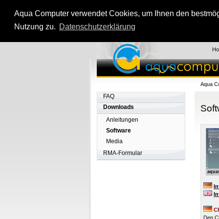
Aqua Computer verwendet Cookies, um Ihnen den bestmögli
Nutzung zu.
Datenschutzerklärung
H
Aqua C
FAQ
Soft
Downloads
Anleitungen
Software
Media
RMA-Formular
aqua
I
In
Ch
Den Ch