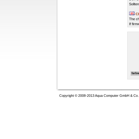
Sollte
C
The ch
If fir
farb
Copyright © 2008-2013 Aqua Computer GmbH & Co. K