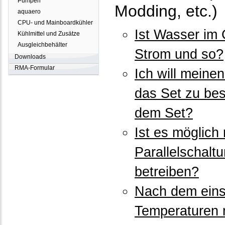
Pumpen
Modding, etc.)
aquaero
CPU- und Mainboardkühler
Ist Wasser im 
Kühlmittel und Zusätze
Ausgleichbehälter
Strom und so?
Downloads
RMA-Formular
Ich will meine
das Set zu bes
dem Set?
Ist es möglich
Parallelschalt
betreiben?
Nach dem einsp
Temperaturen 