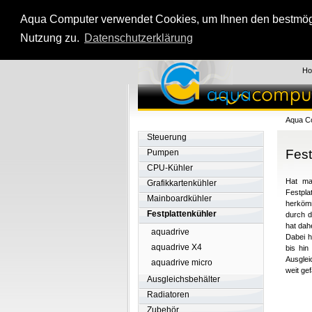
Aqua Computer verwendet Cookies, um Ihnen den bestmögli
Nutzung zu.
Datenschutzerklärung
H
Aqua C
Steuerung
Fest
Pumpen
CPU-Kühler
Hat ma
Grafikkartenkühler
Festpla
Mainboardkühler
herköm
Festplattenkühler
durch d
hat dah
aquadrive
Dabei h
aquadrive X4
bis hin
Ausglei
aquadrive micro
weit gef
Ausgleichsbehälter
Radiatoren
Zubehör