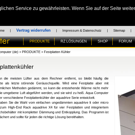
chen Service zu gewährleisten. Wenn Sie auf der Seite weiter
Vertrag widerrufen
ome
|
|
Impressum & Datenschutz
|
Sitemap
|
PRODUKTE
RZ LÖSUNGEN
SHOP
FORUM
omputer (de)
>
PRODUKTE
>
Festplatten Kühler
plattenkühler
n die meisten Lüfter aus dem Rechner entfernt, so bleibt häufig die
tte als letzte störende Geräuschquelle. Wird eine Festplatte aber mit
mlichen Methoden gedämmt, so kann die entstehende Wärme nicht mehr
ie umgebene Luft abgeführt werden, und sie wird zu heiß. Aqua Computer
er verschiedene Festplattenkühler der aquadrive Serie entwickelt.
aben Sie die Wahl vom einfachen ungedämmten aquadrive lt oder micro
 zum High-End Rack aquadrive X4 für vier Festplatten und integriertem
chsbehälter mit kompletter Dämmung und Entkopplung. Das Programm ist
ächert und sollte für jeden die richtige Lösung bereithalten.