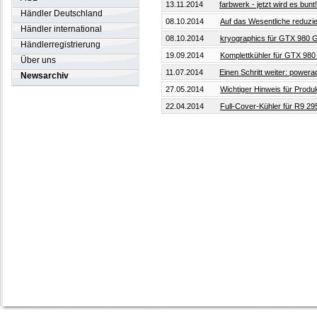
13.11.2014
farbwerk - jetzt wird es bunt!
Händler Deutschland
08.10.2014
Auf das Wesentliche reduzier
Händler international
08.10.2014
kryographics für GTX 980 G
Händlerregistrierung
19.09.2014
Komplettkühler für GTX 980 i
Über uns
11.07.2014
Einen Schritt weiter: powera
Newsarchiv
27.05.2014
Wichtiger Hinweis für Produk
22.04.2014
Full-Cover-Kühler für R9 2