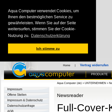
Aqua Computer verwendet Cookies, um
Ihnen den bestmöglichen Service zu
gewährleisten. Wenn Sie auf der Seite
weitersurfen, stimmen Sie der Cookie-
Nutzung zu.
Datenschutzerklärung
Ich stimme zu
Vertrag widerrufen
Home
|
PRODUKTE
Aqua Computer (de)
>
UNTERNEHMEN
>
Ne
Impressum
Newsreader
Offene Stellen
Impressum & Datenschutz
Full-Cover-
Datenschutzanfrage
AGB