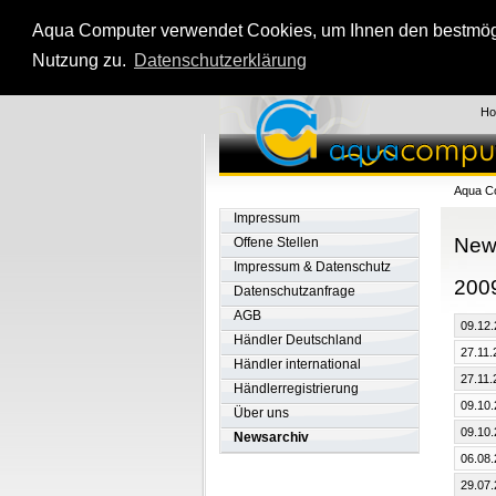
Aqua Computer verwendet Cookies, um Ihnen den bestmögli
Nutzung zu.
Datenschutzerklärung
H
Aqua C
Impressum
New
Offene Stellen
Impressum & Datenschutz
200
Datenschutzanfrage
AGB
09.12
Händler Deutschland
27.11
Händler international
27.11
Händlerregistrierung
09.10
Über uns
09.10
Newsarchiv
06.08
29.07