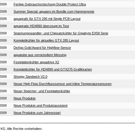
.2009
Fertige Gebrauchsmischung Double Protect Ultra
.2009
Summer Special: aquaero im Bundle zum Hammerpreis
.2009
aquagrafx für GTX 295 mit Single PCB Layout
.2009
aquagratix HD4890 überzeugt im Test
.2009
Spannungswandler- und Chipsatzkühler für Gigabyte EX58 Serie
.2009
Komplettkühler für aktuelles GTX 285 Layout
.2009
DeXgo Gold Award für Highflow-Sensor
.2009
aquatube aus vernickeltem Messing
.2009
Festplattenkühler aquadrive X2
.2009
Komplettkühler für HD4890 und GTX275 Grafikkarten
.2009
Shoggy Sandwich V2.0
.2009
Neuer High Flow Durchflusssensor und Inline Temperatursensoren
.2009
Neuer Speicher- und Festplattenkühler
.2009
Neue Produkte
.2009
Neue Produkte und Produktassistent
.2009
Neue Produkte zum Jahresstart
G. Alle Rechte vorbehalten.