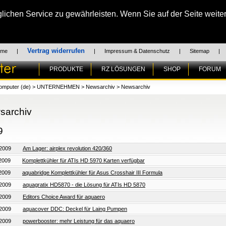
chen Service zu gewährleisten. Wenn Sie auf der Seite weiter
Vertrag widerrufen
ome
|
|
Impressum & Datenschutz
|
Sitemap
|
PRODUKTE
RZ LÖSUNGEN
SHOP
FORUM
omputer (de)
>
UNTERNEHMEN
>
Newsarchiv
>
Newsarchiv
sarchiv
9
.2009
Am Lager: airplex revolution 420/360
.2009
Komplettkühler für ATIs HD 5970 Karten verfügbar
.2009
aquabridge Komplettkühler für Asus Crosshair III Formula
.2009
aquagratix HD5870 - die Lösung für ATIs HD 5870
.2009
Editors Choice Award für aquaero
.2009
aquacover DDC: Deckel für Laing Pumpen
.2009
powerbooster: mehr Leistung für das aquaero