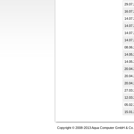
29.07
16.07
14.07
14.07
14.07
14.07
08.06
14.05
14.05
20.04
20.04
20.04
27.03
12.03
05.02
15.01
Copyright © 2008-2013 Aqua Computer GmbH & Co. K